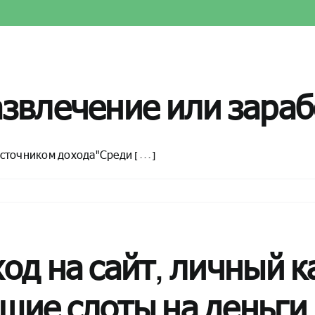
азвлечение или зара
источником дохода"Среди [...]
од на сайт, личный к
шие слоты на деньги 