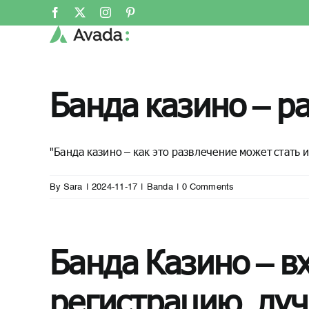
Skip
Facebook
X
Instagram
Pinterest
to
content
Банда казино – р
"Банда казино – как это развлечение может стать 
By
Sara
|
2024-11-17
|
Banda
|
0 Comments
Банда Казино – вх
регистрацию, луч