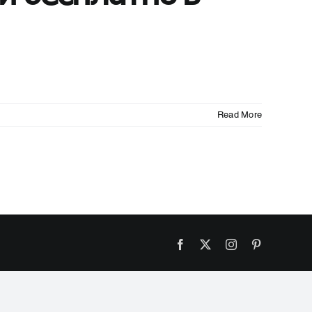
Read More
Facebook
X
Instagram
Pinterest