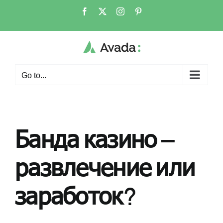
Skip
Facebook
X
Instagram
Pinterest
to
content
Go to...
Банда казино –
развлечение или
заработок?