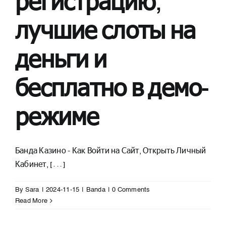
регистрацию,
лучшие слоты на
деньги и
бесплатно в демо-
режиме
Банда Казино - Как Войти на Сайт, Открыть Личный
Кабинет, [...]
By
Sara
|
2024-11-15
|
Banda
|
0 Comments
Read More