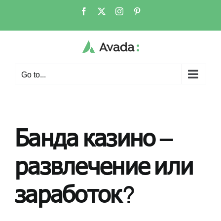
Skip
Facebook
X
Instagram
Pinterest
to
content
Go to...
Банда казино –
развлечение или
заработок?