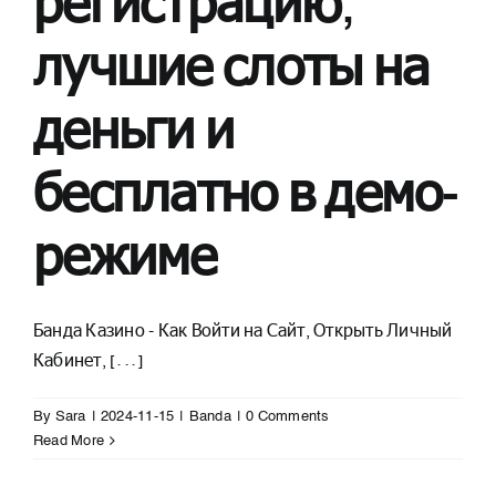
регистрацию,
лучшие слоты на
деньги и
бесплатно в демо-
режиме
Банда Казино - Как Войти на Сайт, Открыть Личный
Кабинет, [...]
By
Sara
|
2024-11-15
|
Banda
|
0 Comments
Read More