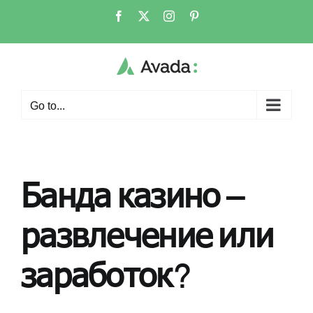
Skip
Facebook
X
Instagram
Pinterest
to
content
Go to...
Банда казино –
развлечение или
заработок?